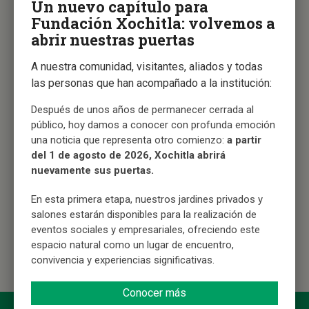
Un nuevo capítulo para
Amigos de Sian Ka’an recibe el Premio
Fundación Xochitla: volvemos a
Xochitla, XI Edición, por su compromiso
abrir nuestras puertas
con la conservación ambiental
Por su destacado liderazgo, trayectoria y logros
A nuestra comunidad, visitantes, aliados y todas
alcanzados a lo largo de 39 años en la conservación de
las personas que han acompañado a la institución:
los recursos naturales de la península de Yucatán.
Después de unos años de permanecer cerrada al
público, hoy damos a conocer con profunda emoción
una noticia que representa otro comienzo:
a partir
Amigos de Sian Ka’an Gana el Premio
del 1 de agosto de 2026, Xochitla abrirá
Xochitla, XI Edición
nuevamente sus puertas.
En reconocimiento a su trascendental labor impulsando
iniciativas y proyectos para la conservación de la
En esta primera etapa, nuestros jardines privados y
salones estarán disponibles para la realización de
importante riqueza natural de la península de Yucatán y
eventos sociales y empresariales, ofreciendo este
el desarrollo sustentable de las comunidades.
espacio natural como un lugar de encuentro,
convivencia y experiencias significativas.
Conocer más