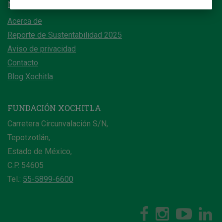
NOSOTROS
Acerca de
Reporte de Sustentabilidad 2025
Aviso de privacidad
Contacto
Blog Xochitla
FUNDACIÓN XOCHITLA
Carretera Circunvalación S/N,
Tepotzotlán,
Estado de México,
C.P. 54605
Tel.:
55-5899-6600